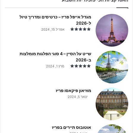
0
2
6
מגדל אייפל פריז – כרטיסים ומדריך טיול
–
ל-2026
מ
אפריל 15, 2024
ד
ר
י
ך
שייט על הסיין – 4 סוגי הפלגות מומלצות
מ
ב-2026
ל
מרץ 1, 2024
א
ל
כ
ר
מוזיאון פיקאסו פריז
ט
ינואר 5, 2024
י
ס
י
ם
,
אוטובוס תיירים בפריז
מ