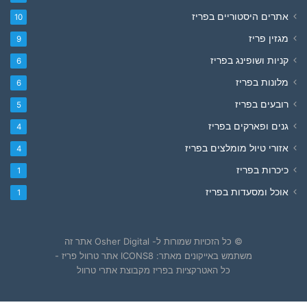
אתרים היסטוריים בפריז
10
מגזין פריז
9
קניות ושופינג בפריז
6
מלונות בפריז
6
רובעים בפריז
5
גנים ופארקים בפריז
4
אזורי טיול מומלצים בפריז
4
כיכרות בפריז
1
אוכל ומסעדות בפריז
1
© כל הזכויות שמורות ל- Osher Digital אתר זה
משתמש באייקונים מאתר: ICONS8 אתר טרוול פריז -
כל האטרקציות בפריז מקבוצת אתרי טרוול