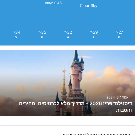
0.45 km/h
Clear Sky
34
35
32
29
27
℃
℃
℃
℃
℃
ה
ו
ש
א
ב
ד
י
ס
נ
י
ל
נ
ד
אפריל 3, 2024
דיסנילנד פריז 2026 – מדריך מלא לכרטיסים, מחירים
פ
והטבות
ר
י
ז
2
האטרקציות הכי פופלריות השבוע