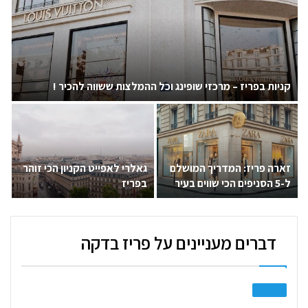
קניות בפריז – מרכזי שופינג וכל ההמלצות ששווה להכיר !
זארה פריז: המדריך המושלם
גאלרי לאפייט הקניון הכי זוהר
ל-5 הסניפים הכי שווים בעיר
בפריז
האורות
דברים מעניינים על פריז בדקה