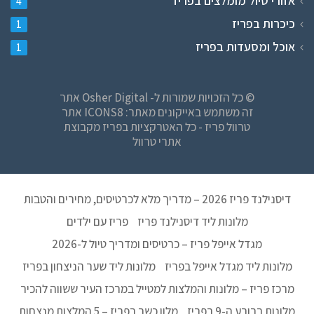
אזורי טיול מומלצים בפריז
4
כיכרות בפריז
1
אוכל ומסעדות בפריז
1
© כל הזכויות שמורות ל- Osher Digital אתר
זה משתמש באייקונים מאתר: ICONS8 אתר
טרוול פריז - כל האטרקציות בפריז מקבוצת
אתרי טרוול
דיסנילנד פריז 2026 – מדריך מלא לכרטיסים, מחירים והטבות
מלונות ליד דיסנילנד פריז
פריז עם ילדים
מגדל אייפל פריז – כרטיסים ומדריך טיול ל-2026
מלונות ליד מגדל אייפל בפריז
מלונות ליד שער הניצחון בפריז
מרכז פריז – מלונות והמלצות למטייל במרכז העיר ששווה להכיר
מלונות ברובע ה-9 בפריז
מלון כשר בפריז – 5 המלצות מנצחות