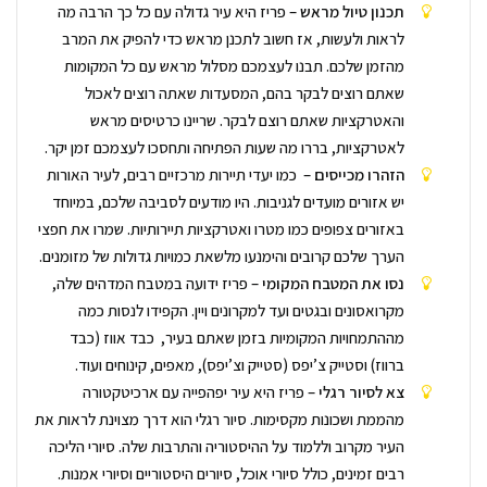
תכנון טיול מראש
– פריז היא עיר גדולה עם כל כך הרבה מה
לראות ולעשות, אז חשוב לתכנן מראש כדי להפיק את המרב
מהזמן שלכם. תבנו לעצמכם מסלול מראש עם כל המקומות
שאתם רוצים לבקר בהם, המסעדות שאתה רוצים לאכול
והאטרקציות שאתם רוצם לבקר. שריינו כרטיסים מראש
לאטרקציות, בררו מה שעות הפתיחה ותחסכו לעצמכם זמן יקר.
הזהרו מכייסים
– כמו יעדי תיירות מרכזיים רבים, לעיר האורות
יש אזורים מועדים לגניבות. היו מודעים לסביבה שלכם, במיוחד
באזורים צפופים כמו מטרו ואטרקציות תיירותיות. שמרו את חפצי
הערך שלכם קרובים והימנעו מלשאת כמויות גדולות של מזומנים.
נסו את המטבח המקומי
– פריז ידועה במטבח המדהים שלה,
מקרואסונים ובגטים ועד למקרונים ויין. הקפידו לנסות כמה
מההתמחויות המקומיות בזמן שאתם בעיר, כבד אווז (כבד
ברווז) וסטייק צ’יפס (סטייק וצ’יפס), מאפים, קינוחים ועוד.
צא לסיור רגלי
– פריז היא עיר יפהפייה עם ארכיטקטורה
מהממת ושכונות מקסימות. סיור רגלי הוא דרך מצוינת לראות את
העיר מקרוב וללמוד על ההיסטוריה והתרבות שלה. סיורי הליכה
רבים זמינים, כולל סיורי אוכל, סיורים היסטוריים וסיורי אמנות.