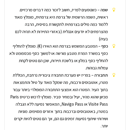
שפה
– כשנוסעים לפריז, חשוב לזכור כמה דברים מרכזיים.
ראשית, השפה הרשמית של צרפת היא צרפתית, מומלץ מאוד
ללמוד כמה מילים בצרפתית לתקשורת בסיסית, הרבה
מהצרפתים לא יודעים אנגלית (באזורי התיירות לא תהיה לכם
בעיה)
כסף
– המטבע המשמש בצרפת הוא האירו (€). מומלץ להחליף
כסף במשרד המרת מטבע מורשה או למשוך כסף מכספומט ולא
להחליף כסף במלון או בלשכת תיירות, שכן הם נוטים לקחת
עמלות גבוהות.
תחבורה
– בפריז יש מערכת תחבורה ציבורית נרחבת, הכוללת
מטרו, אוטובוסים ורכבות, מה שמקל מאוד על טיול והתמצאות
בתוך העיר. המטרו הוא אמצעי התחבורה הפופולרי ביותר עבור
מכיוון שהוא מהיר, יעיל ובמחיר סביר. מומלץ לרכוש כרטיס Paris
Visite Pass או Navigo Pass, המאפשר נסיעה ללא הגבלה
במטרו, באוטובוסים וברכבות בתוך אזורים מסוימים. מוניות
ושירותי שיתוף נסיעות זמינים גם הם, אך הם נוטים להיות יקרים
יותר.