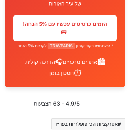
של עיר האורות
הזמינו כרטיסים עכשיו עם 5% הנחה!
🚌
* השתמשו בקוד קופון
TRAVPARIS
לקבלת 5% הנחה
🎧
🏙️
אתרים מרכזיים
הדרכה קולית
⏱️
חסכון בזמן
4.9/5 - 63 הצבעות
אטרקציות הכי פופלריות בפריז