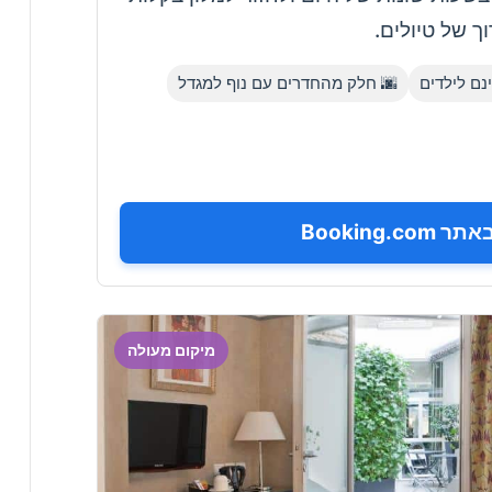
לנוחיות מרבי
🌆 חלק מהחדרים עם נוף למגדל
👨‍👩‍👧‍
הזמינו ע
מיקום מעולה