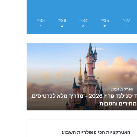
35
36
34
35
27
℃
℃
℃
℃
℃
ו
ש
א
ב
ג
אפריל 3, 2024
דיסנילנד פריז 2026 – מדריך מלא לכרטיסים,
מחירים והטבות
האטרקציות הכי פופלריות השבוע