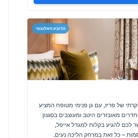
הרובע האלגנטי
מקסים הממוקם ברובע ה-7 היוקרתי של פריז, עם גן פנימי מטופח המציע
דרים מאובזרים היטב ומעוצבים בסגנון
ר לכם להגיע בקלות למגדל אייפל,
סמות – כל זאת במרחק הליכה נעים.