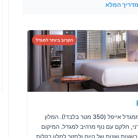
המדריך המלא
הקרוב ביותר למגדל
מלון יוקרתי במרחק הליכה קצרצרה ממגדל אייפל (350 מטר בלבד!). המלון
ני, חלקם עם נוף מרהיב למגדל. המיקום
ות שונות של היום ולחזור למלון בקלות