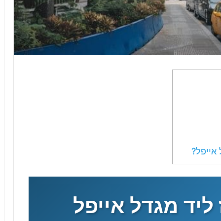
6
–
מ
ד
ר
י
ך
מ
ל
א
ל
כ
ר
ט
אייפל?
י
ס
י
ם
,
 ליד מגדל אייפל
מ
ח