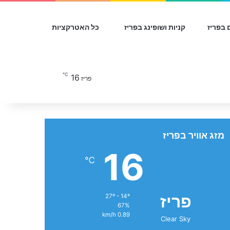
 בפריז
קניות ושופינג בפריז
כל האטרקציות
℃
16
חפש עבור
פריז
מזג אוויר בפריז
16
℃
פריז
27º - 14º
67%
0.89 km/h
Clear Sky