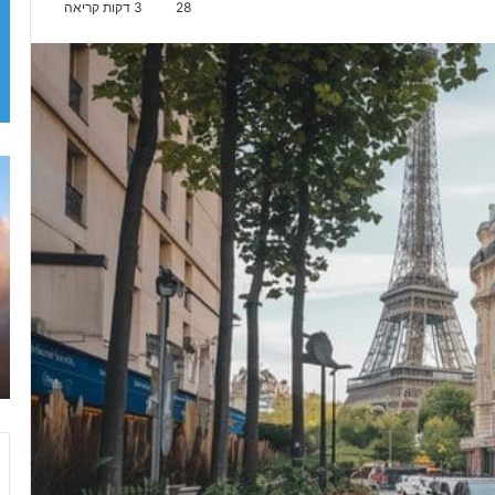
28
3 דקות קריאה
ד
י
ס
נ
י
ל
נ
ד
פ
ר
י
ז
2
0
2