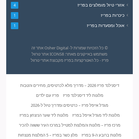
אזורי טיול מומלצים בפריז
4
כיכרות בפריז
1
אוכל ומסעדות בפריז
1
© כל הזכויות שמורות ל- Osher Digital אתר זה
משתמש באייקונים מאתר: ICONS8 אתר טרוול
פריז - כל האטרקציות בפריז מקבוצת אתרי טרוול
דיסנילנד פריז 2026 – מדריך מלא לכרטיסים, מחירים והטבות
מלונות ליד דיסנילנד פריז
פריז עם ילדים
מגדל אייפל פריז – כרטיסים ומדריך טיול ל-2026
מלונות ליד מגדל אייפל בפריז
מלונות ליד שער הניצחון בפריז
מרכז פריז – מלונות והמלצות למטייל במרכז העיר ששווה להכיר
מלונות ברובע ה-9 בפריז
מלון כשר בפריז – 5 המלצות מנצחות