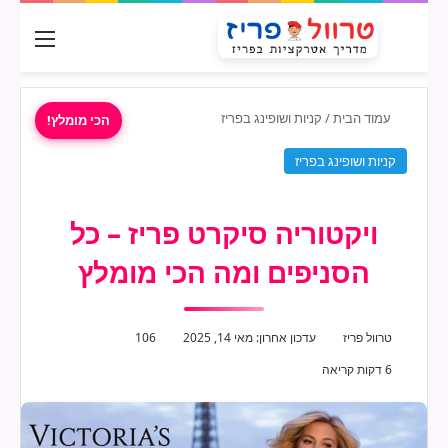
חפש עבור
תפריט
עמוד הבית
/
קניות ושופינג בפריז
הכי מומלץ!
קניות ושופינג בפריז
ויקטוריה סיקרט פריז – כל
הסניפים ומה הכי מומלץ
Send
טרוול פריז
עדכון אחרון: מאי 14, 2025
106
an
6 דקות קריאה
email