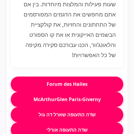
שעות פעילות והמלצות מיוחדות. בין אם
אתם מחפשים את הדגמים המפורסמים
של התחתונים והחזיות, את קולקציית
הבשמים האייקונית או את קו הספורט
והלאונג’וור, הכנו עבורכם סקירה מקיפה
של כל האפשרויות!
Forum des Halles
McArthurGlen Paris-Giverny
שדה התעופה שארל דה גול
שדה התעופה אורלי