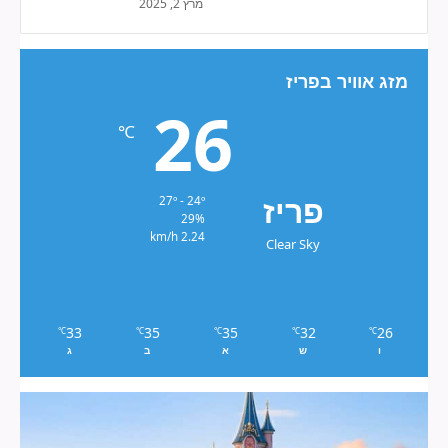
מרץ 2, 2025
מזג אוויר בפריז
26
℃
פריז
27º - 24º
29%
2.24 km/h
Clear Sky
33
35
35
32
26
℃
℃
℃
℃
℃
ו
ש
א
ב
ג
דיסנילנד
פריז
2026