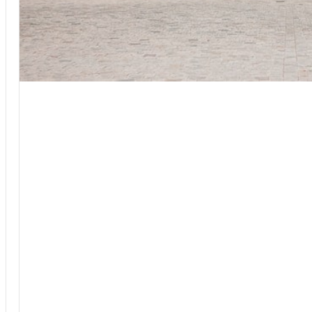
6
–
מ
ד
ר
י
ך
מ
ל
א
ל
כ
ר
ט
י
ס
י
ם
,
מ
ח