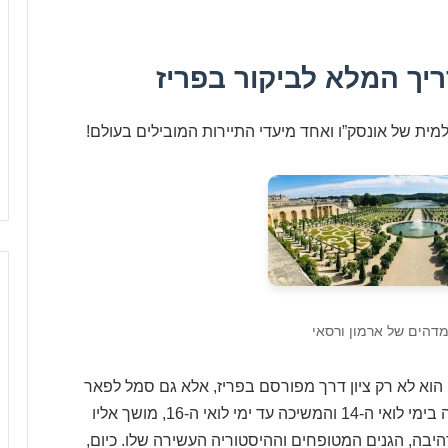
י
ר
י
ריך המלא לביקור בפריז
ם
ו
ה
מית של אונסק”ו ואחד מיעדי התיירות המובילים בעולם!
ט
ב
ו
ת
מדהים של ארמון ורסאי
מון ורסאי (Palace and Gardens of Versailles) הוא לא רק ציון דרך מפורסם בפריז, אלא גם סמל לפאר
והדר של המלוכה הצרפתית. הארמון, שבנייתו החלה בימי לואי ה-14 והמשיכה עד ימי לואי ה-16, מושך אליו
יבה, הגנים המטופחים וההיסטוריה העשירה שלו. כיום,