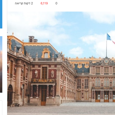
0
6,119
2 דקות קריאה
ד
י
ס
נ
י
ל
נ
ד
פ
ר
י
ז
2
0
2