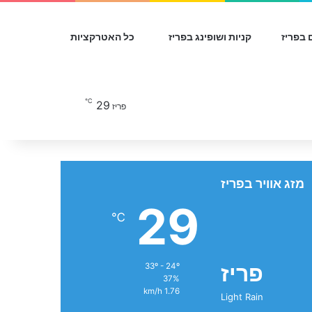
 בפריז
קניות ושופינג בפריז
כל האטרקציות
℃
29
חפש עבור
פריז
מזג אוויר בפריז
29
℃
פריז
33º - 24º
37%
1.76 km/h
Light Rain