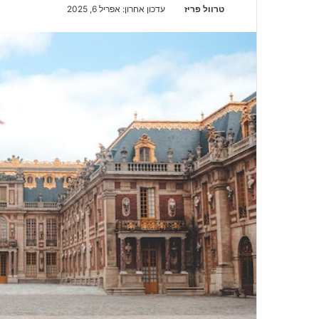
טרוול פריז
S
עדכון אחרון: אפריל 6, 2025
e
n
d
a
n
e
m
a
i
l