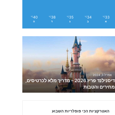
40
38
35
34
33
℃
℃
℃
℃
℃
א
ב
ג
ד
ה
אפריל 3, 2024
דיסנילנד פריז 2026 – מדריך מלא לכרטיסים,
מחירים והטבות
האטרקציות הכי פופלריות השבוע